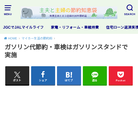
MENU
SEARCH
JGCでJALマイルライフ
家電・リフォーム・車維持費
住宅ローン返済実
HOME
マイカー生活の節約術
ガソリン代節約・車検はガソリンスタンドで
実施
ポスト
シェア
はてブ
送る
Pocket