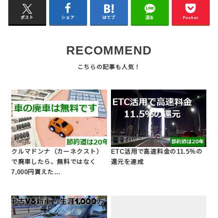
ポスト
シェア
はてブ
送る
Pocket
RECOMMEND
クルマドンナ（カーネクスト）
ETC活用で高速料金の11.5％の
で廃車したら、無料ではなく
還元を達成
7,000円貰えた…