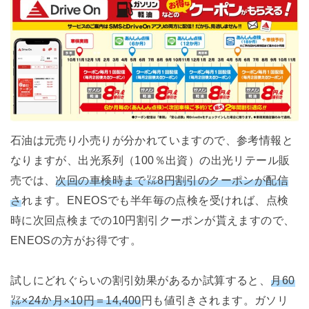
石油は元売り小売りが分かれていますので、参考情報と
なりますが、出光系列（100％出資）の出光リテール販
売では、
次回の車検時まで㍑8円割引のクーポンが配信
さ
れます。ENEOSでも半年毎の点検を受ければ、点検
時に次回点検までの10円割引クーポンが貰えますので、
ENEOSの方がお得です。
試しにどれぐらいの割引効果があるか試算すると、
月60
㍑×24か月×10円＝14,400
円も値引きされます。ガソリ