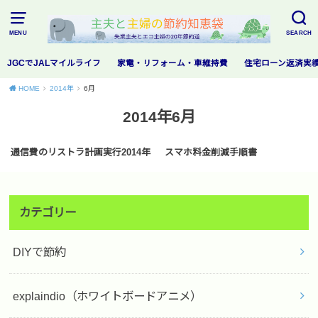
MENU
SEARCH
JGCでJALマイルライフ
家電・リフォーム・車維持費
住宅ローン返済実
HOME
2014年
6月
2014年6月
通信費の節約・時代はスマホ
通信費の節約・時代はスマホ
通信費のリストラ計画実行2014年
スマホ料金削減手順書
カテゴリー
DIYで節約
explaindio（ホワイトボードアニメ）