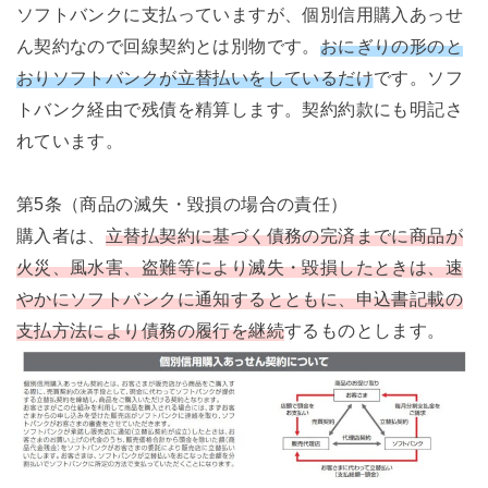
ソフトバンクに支払っていますが、個別信用購入あっせ
ん契約なので回線契約とは別物です。
おにぎりの形のと
おりソフトバンクが立替払いをしているだけ
です。ソフ
トバンク経由で残債を精算します。契約約款にも明記さ
れています。
第5条（商品の滅失・毀損の場合の責任）
購入者は、
立替払契約に基づく債務の完済までに商品が
火災、風水害、盗難等により滅失・毀損したときは、速
やかにソフトバンクに通知するとともに、申込書記載の
支払方法により債務の履行を継続
するものとします。