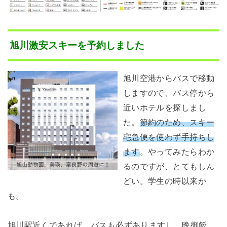
旭川激安スキーを予約しました
旭川空港からバスで移動
しますので、バス停から
近いホテルを探しまし
た。
節約のため、スキー
宅急便を使わず手持ちし
ます
。やってみたらわか
るのですが、とてもしん
どい。学生の時以来か
も。
旭川駅近くであれば、バスも必ずありますし、晩御飯