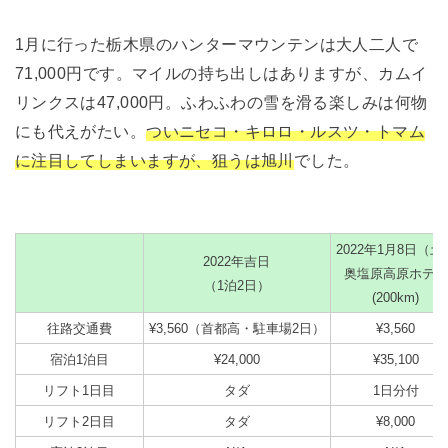
1月に行った栃木県のハンターマウンテンは大人二人で
71,000円です。マイルの持ち出しはありますが、カムイ
リンクスは47,000円。ふわふわの雪を滑る楽しみは何物
にも代えがたい。
ついニセコ・キロロ・ルスツ・トマム
に注目してしまいますが、狙うは旭川
でした。
2022年1月8日（土
2022年吉日
奥塩原高原ホテル
（1泊2日）
(200km)
往路交通費
¥3,560（首都高・駐車場2日）
¥3,560
宿泊1泊目
¥24,000
¥35,100
リフト1日目
タダ
1日分付
リフト2日目
タダ
¥8,000