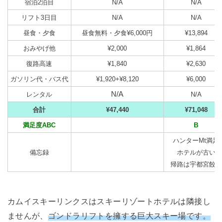
宿泊2泊目
N/A
N/A
リフト3日目
N/A
N/A
昼食・夕食
昼食無料・夕食¥6,000円
¥13,894
おみやげ他
¥2,000
¥1,864
復路高速
¥1,840
¥2,630
ガソリン代・バス代
¥1,920+¥8,120
¥6,000
N/A
レンタル
N/A
合計
¥47,440
¥71,048
満足度ABC
B
ハンターMt満足
備忘録
ホテルが古い
帰路は宇都宮餃子
カムイスキーリンクスはスキーリゾートホテルは隣接し
ませんが、
ゴンドラリフトを擁する巨大スキー場です。