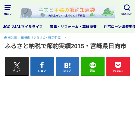
MENU
SEARCH
JGCでJALマイルライフ
家電・リフォーム・車維持費
住宅ローン返済実
HOME
節税術（ふるさと・確定申告）
ふるさと納税で節約実績2015・宮崎県日向市
ポスト
シェア
はてブ
送る
Pocket