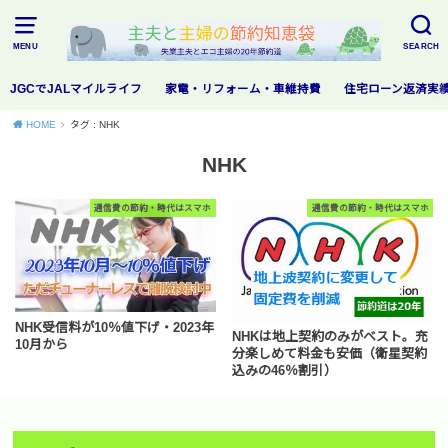
MENU
SEARCH
JGCでJALマイルライフ
家電・リフォーム・車維持費
住宅ローン返済実
HOME
タグ : NHK
NHK
通信費の節約・時代はスマホ
通信費の節約・時代はスマホ
NHK受信料が10％値下げ・2023年
NHKは地上契約のみがベスト。充
10月から
分楽しめて料金も安価（衛星契約
込みの46％割引）