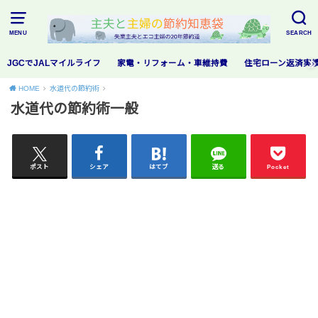
MENU
SEARCH
JGCでJALマイルライフ
家電・リフォーム・車維持費
住宅ローン返済実
HOME
水道代の節約術
水道代の節約術一般
ポスト
シェア
はてブ
送る
Pocket