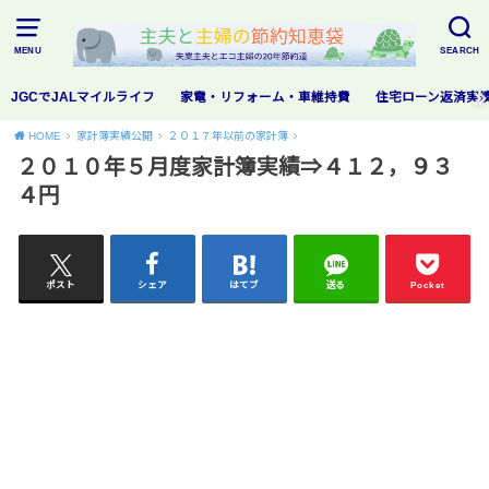
MENU
SEARCH
JGCでJALマイルライフ
家電・リフォーム・車維持費
住宅ローン返済実
HOME
家計簿実績公開
２０１７年以前の家計簿
２０１０年５月度家計簿実績⇒４１２，９３
４円
ポスト
シェア
はてブ
送る
Pocket