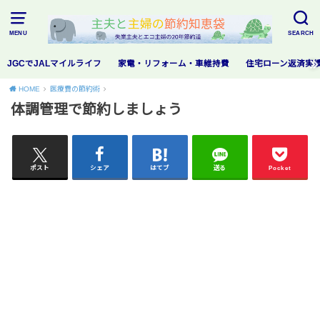
MENU
SEARCH
JGCでJALマイルライフ
家電・リフォーム・車維持費
住宅ローン返済実
HOME
医療費の節約術
体調管理で節約しましょう
ポスト
シェア
はてブ
送る
Pocket