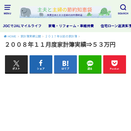
MENU
SEARCH
JGCでJALマイルライフ
家電・リフォーム・車維持費
住宅ローン返済実
HOME
家計簿実績公開
２０１７年以前の家計簿
２００８年１１月度家計簿実績⇒５３万円
ポスト
シェア
はてブ
送る
Pocket